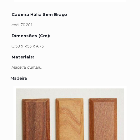
Cadeira Hália Sem Braço
cod. 70.201
Dimensões (cm):
C.50 x P.55 x A.75
Materiais:
Madeira cumaru.
Madeira