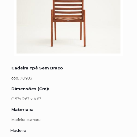
Cadeira Ypê Sem Braço
cod. 70.903
Dimensões (cm):
C.57x P.67 x A.83
Materiais:
Madeira cumaru.
Madeira