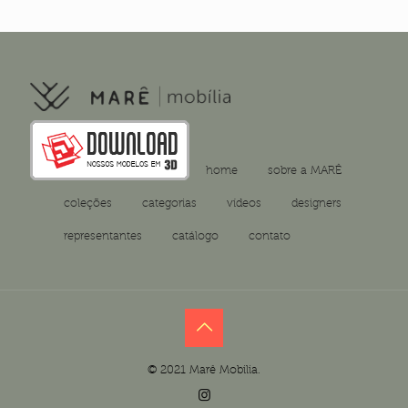
home
sobre a MARÊ
coleções
categorias
vídeos
designers
representantes
catálogo
contato
© 2021 Marê Mobilia.